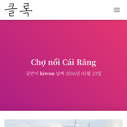
내
비
게
이
션
토
글
Chợ nổi Cái Răng
글쓴이
kiwon
날짜
2016년 05월 23일