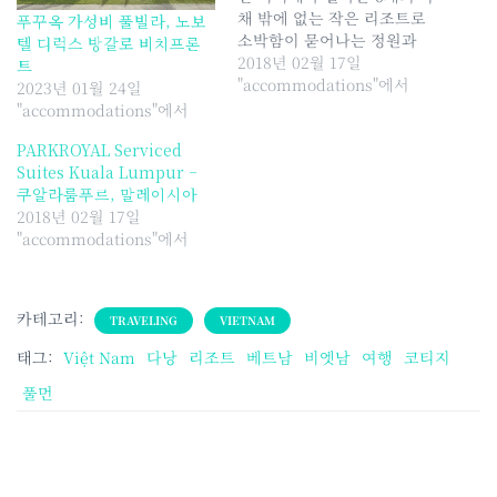
채 밖에 없는 작은 리조트로
푸꾸옥 가성비 풀빌라, 노보
소박함이 묻어나는 정원과
텔 디럭스 방갈로 비치프론
10m가 되지 않는 작은 풀장
2018년 02월 17일
트
이 있다. 이 정원을 따라 관리
"accommodations"에서
2023년 01월 24일
동 1채, 빌라 객실 6채가 옹
"accommodations"에서
기종기 모여있다. 그 중 2채
PARKROYAL Serviced
는 2층으로 된 큰 빌라이며,
Suites Kuala Lumpur –
나머지는 10평 남짓의 단층
쿠알라룸푸르, 말레이시아
건물이다. 장점은 번잡한…
2018년 02월 17일
"accommodations"에서
카테고리:
TRAVELING
VIETNAM
태그:
Việt Nam
다낭
리조트
베트남
비엣남
여행
코티지
풀먼