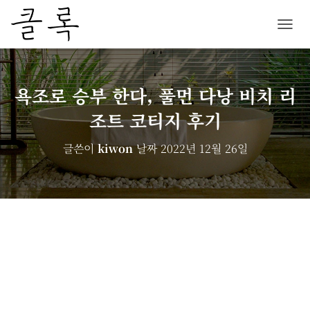
내
비
게
이
션
욕조로 승부 한다, 풀먼 다낭 비치 리
토
조트 코티지 후기
글
글쓴이
kiwon
날짜
2022년 12월 26일