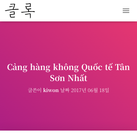
내
비
게
이
션
토
글
Cảng hàng không Quốc tế Tân
Sơn Nhất
글쓴이
kiwon
날짜
2017년 06월 18일