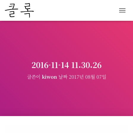
내
비
게
이
션
토
글
2016-11-14 11.30.26
글쓴이
kiwon
날짜
2017년 08월 07일