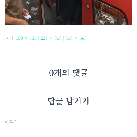
크기:
150 × 150
|
225 × 300
|
500 × 667
0개의 댓글
답글 남기기
이름
*