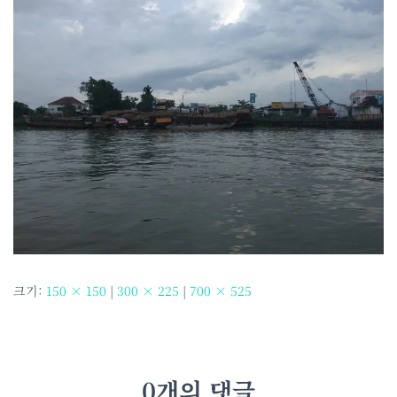
크기:
150 × 150
|
300 × 225
|
700 × 525
0개의 댓글