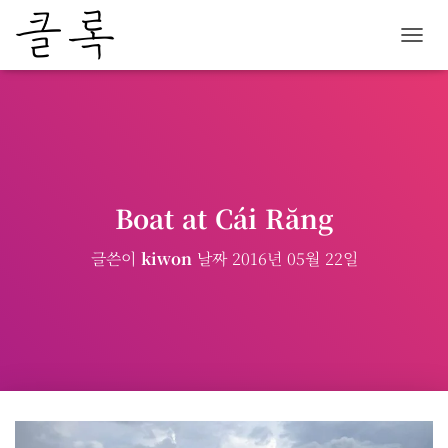
내
비
게
이
션
토
글
Boat at Cái Răng
글쓴이
kiwon
날짜
2016년 05월 22일