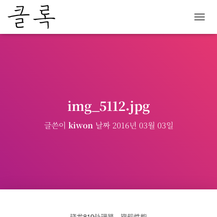
내
비
게
이
션
토
글
img_5112.jpg
글쓴이
kiwon
날짜
2016년 03월 03일