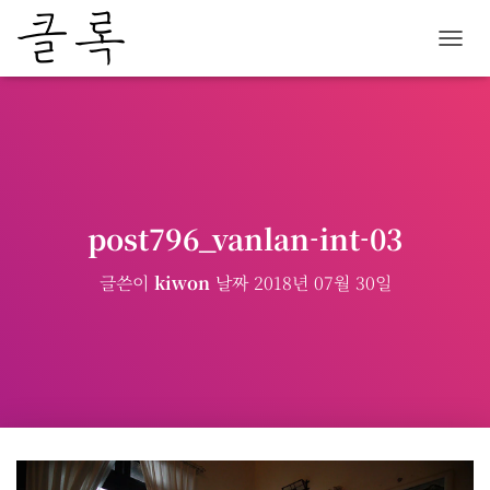
내
비
게
이
션
토
글
post796_vanlan-int-03
글쓴이
kiwon
날짜
2018년 07월 30일