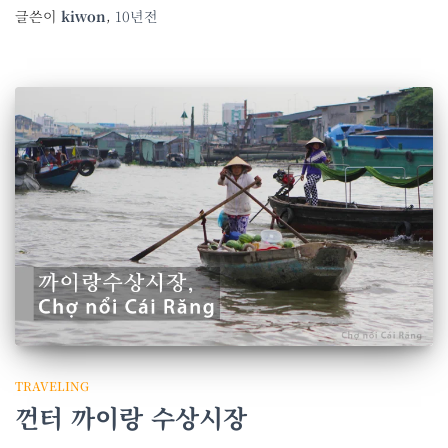
글쓴이
kiwon
,
10년
전
TRAVELING
껀터 까이랑 수상시장