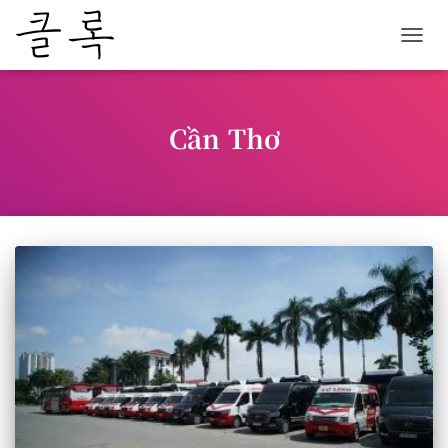
내
비
게
이
션
Cần Thơ
토
글