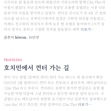
시끄러운 닭 울음과 보트와 화물선의 기관소리와 함께 Cần Thơ 의
아침이 밝았다.지난 호찌민에서 묵었던 조용한 호텔과는 사뭇 다른
분위기의 아침을 맞이하고 있었다. 껀터로 건너오기 전 4일 간 섭씨
35도를 넘나드는 호찌민시에서의 일정은 극한의 피로를 만들었고,
어제도 친구와의 저녁식사 후에 늦은 밤 호텔로 돌아와서 1시가 넘
어서 씻지도 못하고 기절한 것처럼 잠들었다.새벽
더보기…
글쓴이
kiwon
,
10년
전
TRAVELING
호치민에서 껀터 가는 길
껀터 가는 방법 (호찌민-껀터) 껀터 가는 버스는 위 링크에서 확인
(2023년 1월 업데이트) 껀터 또는 깐토라고 불리우며, 베트남어로는
Cần Thơ 라고 부른다. 껀터라는 표현이 맞지만 한글로는 표현 불
가능한 억양 덕분에 그냥 껀터라고 읽으면 대부분 알아 듣는다. 구
글맵으로는 베트남어의 희한한 표기법이 아닌 일반적인 알파벳으로
‘can tho’ 라고 적으면, 연관 검색어로 Cần Thơ
더보기…