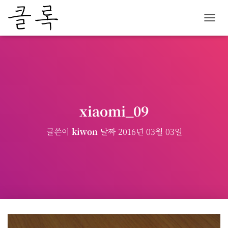
내
비
게
이
션
토
글
xiaomi_09
글쓴이
kiwon
날짜
2016년 03월 03일