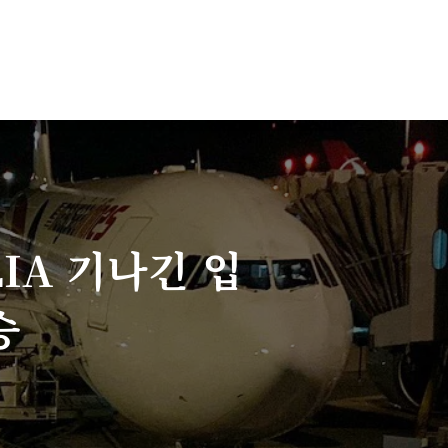
IA 기나긴 입
승