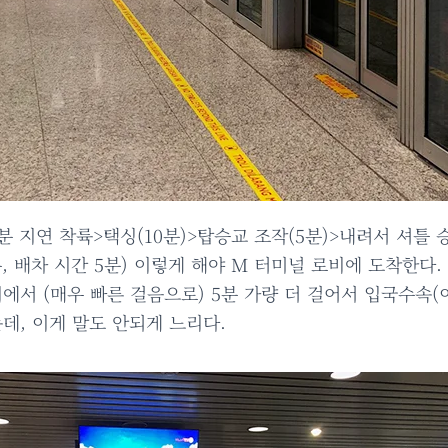
0분 지연 착륙>택싱(10분)>탑승교 조작(5분)>내려서 셔틀 
, 배차 시간 5분) 이렇게 해야 M 터미널 로비에 도착한다.
비에서 (매우 빠른 걸음으로) 5분 가량 더 걸어서 입국수속
데, 이게 말도 안되게 느리다.