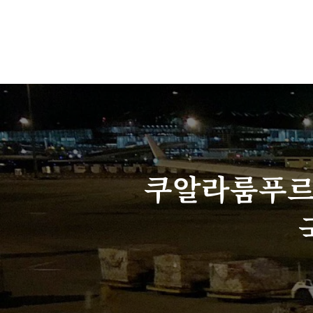
쿠알라룸푸르 