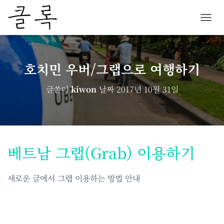
내
비
게
이
션
호치민 우버/그랩으로 여행하기
토
글
글쓴이
kiwon
날짜
2017년 10월 31일
베트남 그랩(Grab) 이용하기
새로운 글에서 그랩 이용하는 방법 안내