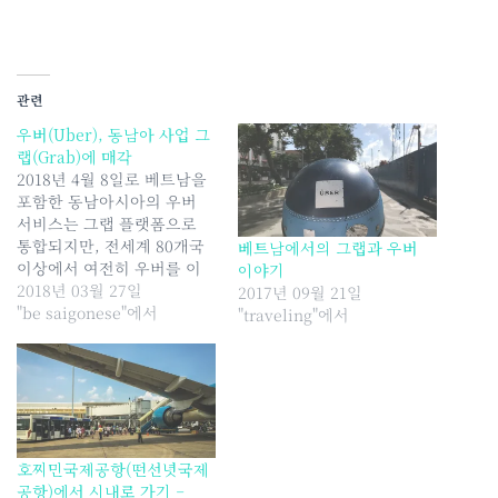
관련
우버(Uber), 동남아 사업 그
랩(Grab)에 매각
2018년 4월 8일로 베트남을
포함한 동남아시아의 우버
서비스는 그랩 플랫폼으로
통합되지만, 전세계 80개국
베트남에서의 그랩과 우버
이상에서 여전히 우버를 이
이야기
용할 수 있다.
2018년 03월 27일
2017년 09월 21일
"be saigonese"에서
"traveling"에서
호찌민국제공항(떤선녓국제
공항)에서 시내로 가기 –