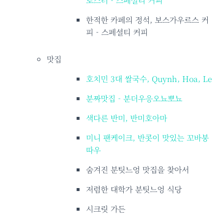
로스터 - 스페셜티 커피
한적한 카페의 정석, 보스가우르스 커
피 - 스페셜티 커피
맛집
호치민 3대 쌀국수, Quynh, Hoa, Le
분짜맛집 - 분더우응오뇨뽀뇨
색다른 반미, 반미호아마
미니 팬케이크, 반콧이 맛있는 꼬바붕
따우
숨겨진 분팃느엉 맛집을 찾아서
저렴한 대학가 분팃느엉 식당
시크릿 가든