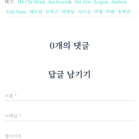
태그:
Hồ Chí Minh
hochiminh
Sài Gòn
Saigon
thebrix
Việt Nam
베트남
브릭스
비엣남
사이공
여행
카페
호찌민
0개의 댓글
답글 남기기
이름
*
이메일
*
웹사이트