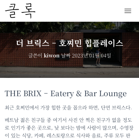
내
비
게
이
션
더 브릭스 – 호찌민 힙플레이스
토
글
글쓴이
kiwon
날짜
2023년 01월 04일
THE BRIX – Eatery & Bar Lounge
최근 호찌민에서 가장 힙한 곳을 꼽으라 하면, 단연 브릭스다.
베트남 젊은 친구들 중 여기서 사진 안 찍은 친구가 없을 정도
로 인기가 좋은 곳으로, 낮 보다는 밤에 사람이 많으며, 수영장
이 있는 식당, 카페, 레스토랑으로 식사와 음료, 주류 모두 판