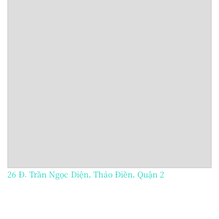
26 Đ. Trần Ngọc Diện, Thảo Điền, Quận 2