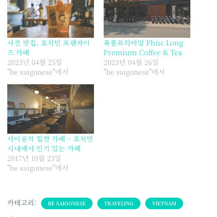
사진 맛집, 호치민 프랜차이
푹롱프리미엄 Phúc Long
즈 카페
Premium Coffee & Tea
2023년 04월 25일
2023년 04월 26일
"be saigonese"에서
"be saigonese"에서
사이공의 힙한 카페 – 호치민
시내에서 인기 있는 카페
2017년 10월 23일
"be saigonese"에서
카테고리:
BE SAIGONESE
TRAVELING
VIETNAM