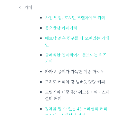
카페
사진 맛집, 호치민 프랜차이즈 카페
응오반남 카페거리
베트남 젊은 친구들 다 모여있는 카페
린
클래식한 인테리어가 돋보이는 치즈
커피
카카오 풍미가 가득한 메종 마로우
모히또 커피와 랑 넘버5, 랑랑 커피
드립커피 터줏대감 워크샵커피 - 스페
셜티 커피
정체를 알 수 없는 43 스페셜티 커피