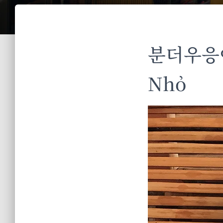
분더우응어
Nhỏ