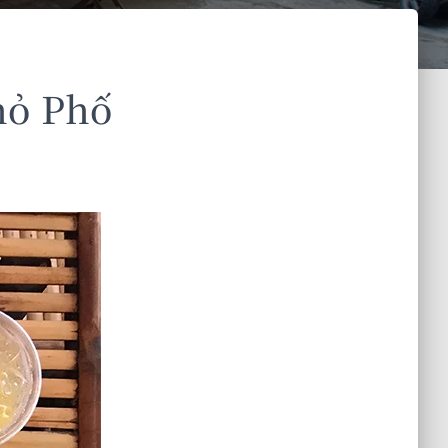
ỏ Phố