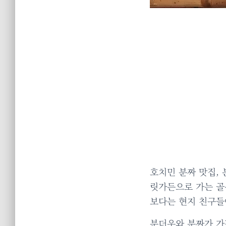
호치민 분짜 맛집,
릿가든으로 가는 골
보다는 현지 친구들
분더우와 분짜가 가