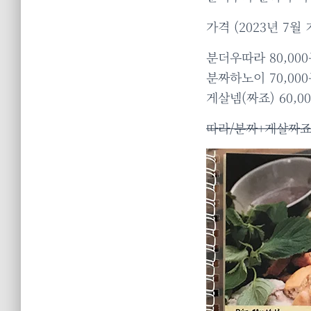
가격 (2023년 7월 
분더우따라 80,00
분짜하노이 70,00
게살넴(짜죠) 60,0
따라/분짜+게살짜죠+라